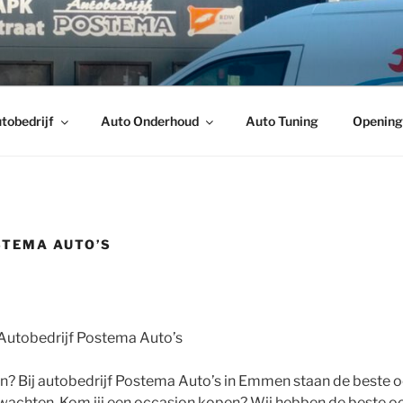
IJF POSTEMA AUTO'
 ✓ Bedrijfsauto’s ✓ APK ✓ Onderhoud
tobedrijf
Auto Onderhoud
Auto Tuning
Opening
STEMA AUTO’S
utobedrijf Postema Auto’s
? Bij autobedrijf Postema Auto’s in Emmen staan de beste 
wachten. Kom jij een occasion kopen? Wij hebben de beste o