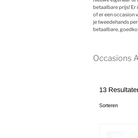
betaalbare prijs! E
of er een occasion v
je tweedehands per
betaalbare, goedko
Occasions A