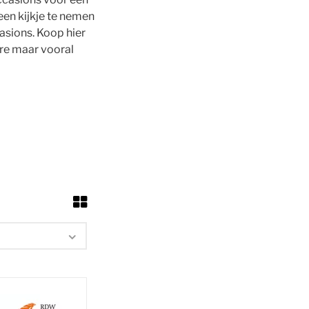
een kijkje te nemen
casions. Koop hier
re maar vooral