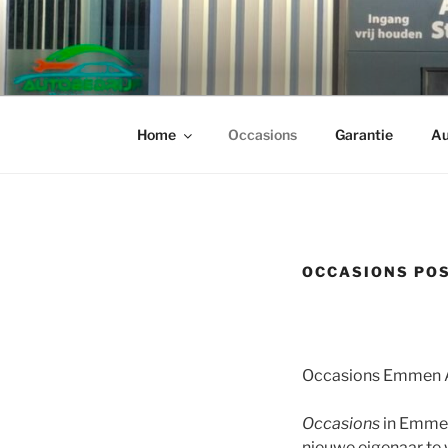
Ga
naar
AUTOBEDR
de
✓ Verkoop Auto’s ✓ Ocassions
inhoud
Home
Occasions
Garantie
Au
OCCASIONS PO
Occasions Emmen A
Occasions
in Emmen
nieuwe eigenaar te 