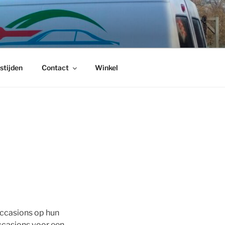
S EMMEN
stijden
Contact
Winkel
occasions op hun
ccasions voor een